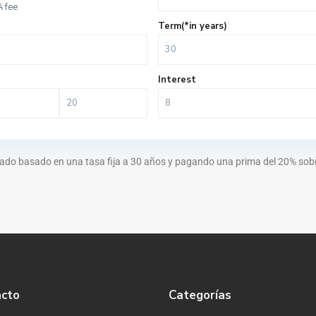
 fee
Term(*in years)
Interest
ado basado en una tasa fija a 30 años y pagando una prima del 20% sobre
acto
Categorías