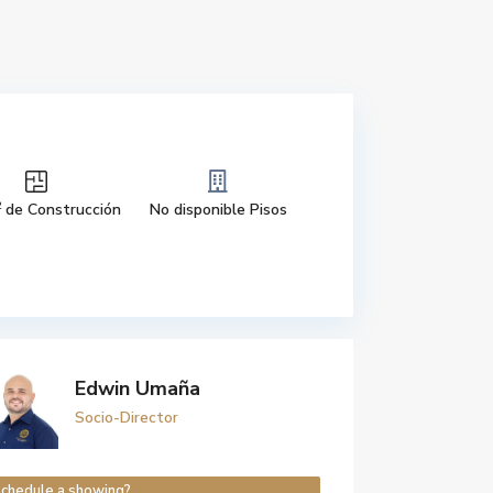
2
de Construcción
No disponible Pisos
Edwin Umaña
Socio-Director
chedule a showing?