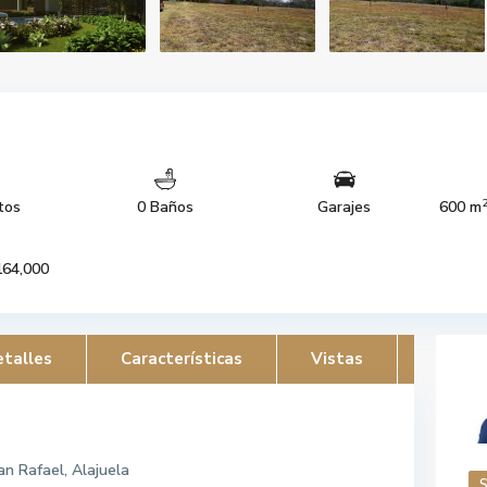
tos
0 Baños
Garajes
600 m
64,000
talles
Características
Vistas
n Rafael, Alajuela
S