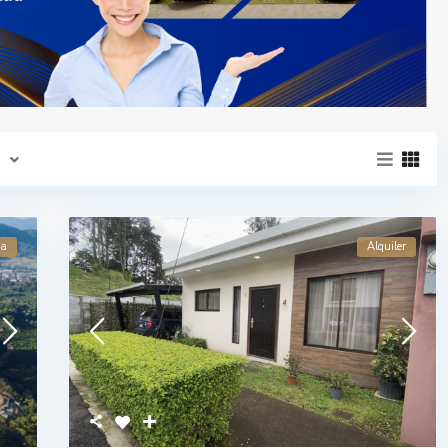
h
va
Alquiler