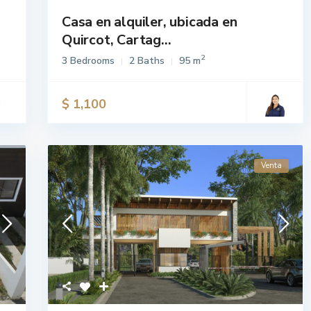
Casa en alquiler, ubicada en
Quircot, Cartag...
2
3 Bedrooms
2 Baths
95 m
$ 1,100
Venta