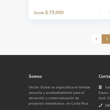
$ 73,000
Desde
1
Somos
Cont
Vector Global se especializa en brindar
San
asesoría y acompañamiento para el
Equus 
desarrollo y comercialización de
José, S
proyectos inmobiliarios, en Costa Rica.
(5