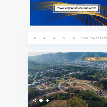
Price Low to Hig
Venta
Nue