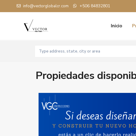
+506 84832801
info@vectorglobalcr.com
Inicio
P
Propiedades disponib