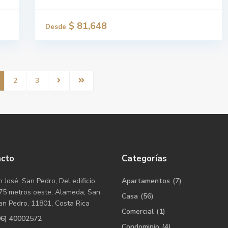
$ 81,648
Desde
2
3
acto
Categorías
 José, San Pedro, Del edificio
Apartamentos
(7)
75 metros oeste, Alameda, San
Casa
(56)
an Pedro, 11801, Costa Rica
Comercial
(1)
06) 40002572
Condominio
(4)