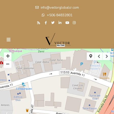
info@vectorglobalcr.com
+506 84832801