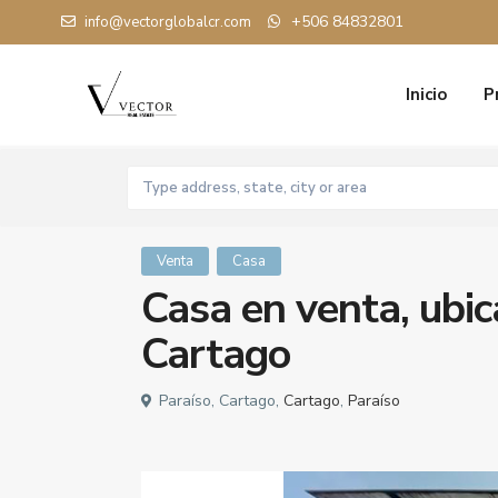
+506 84832801
info@vectorglobalcr.com
Inicio
P
Venta
Casa
Casa en venta, ubic
Cartago
Paraíso, Cartago,
Cartago
,
Paraíso