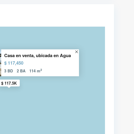
Casa en venta, ubicada en Agua
$ 117,450
2
3 BD
2 BA
114 m
$ 117.5K