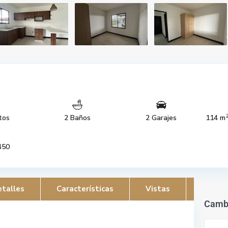
tos
2 Baños
2 Garajes
114 m
450
talles
Características
Vistas
Camb