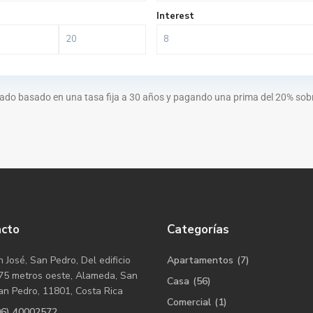
Interest
ado basado en una tasa fija a 30 años y pagando una prima del 20% sobre
acto
Categorías
 José, San Pedro, Del edificio
Apartamentos
(7)
75 metros oeste, Alameda, San
Casa
(56)
an Pedro, 11801, Costa Rica
Comercial
(1)
06) 40002572