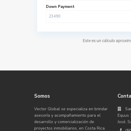
Down Payment
Este es un cálculo aproxim
Somos
Cont
Vector Global se especializa en brindar
San
asesoría y acompañamiento para el
Equus 
desarrollo y comercialización de
José, S
proyectos inmobiliarios, en Costa Rica.
(5