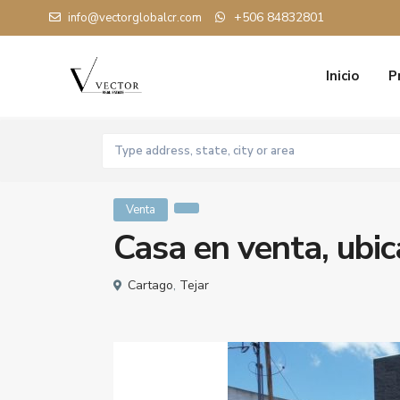
+506 84832801
info@vectorglobalcr.com
Inicio
P
Venta
Casa en venta, ubic
Cartago
,
Tejar