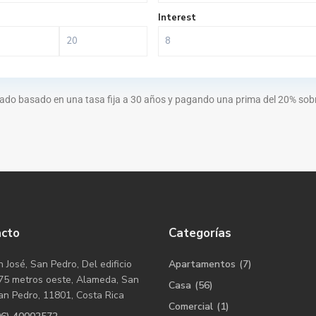
Interest
ado basado en una tasa fija a 30 años y pagando una prima del 20% sobre
acto
Categorías
 José, San Pedro, Del edificio
Apartamentos
(7)
75 metros oeste, Alameda, San
Casa
(56)
an Pedro, 11801, Costa Rica
Comercial
(1)