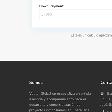
Down Payment
Este es un cálculo aproxim
Somos
Cont
Vector Global se especializa en brindar
San
asesoría y acompañamiento para el
Equus 
desarrollo y comercialización de
José, S
proyectos inmobiliarios, en Costa Rica.