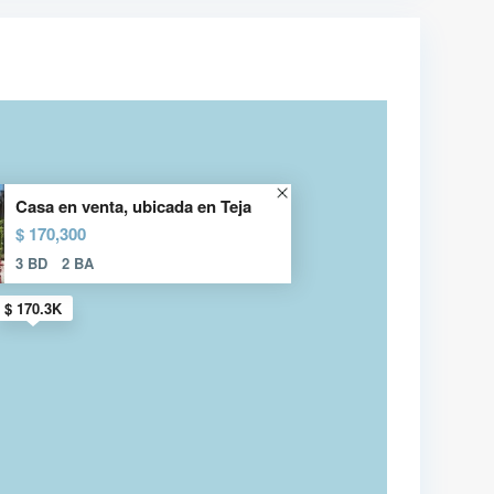
Casa en venta, ubicada en Teja
$ 170,300
3 BD
2 BA
$ 170.3K