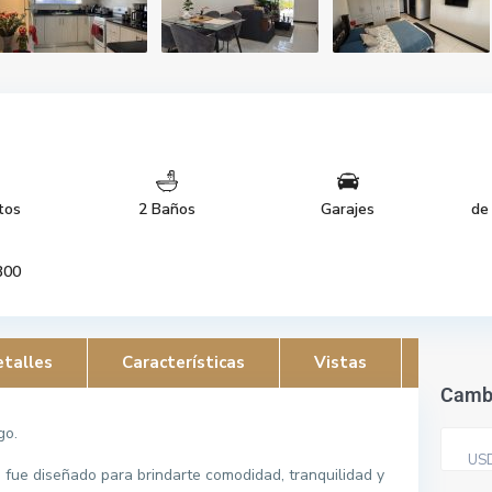
tos
2 Baños
Garajes
de
300
talles
Características
Vistas
Camb
go.
US
 fue diseñado para brindarte comodidad, tranquilidad y