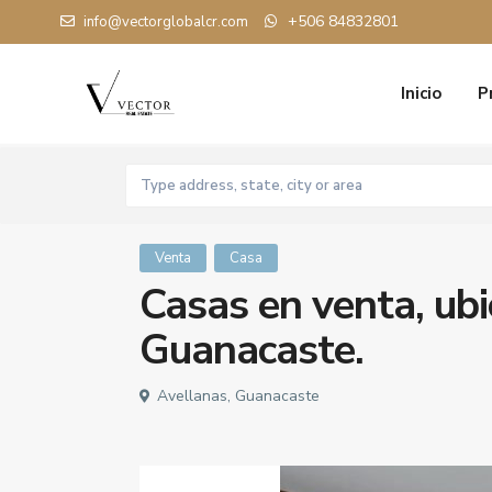
+506 84832801
info@vectorglobalcr.com
Inicio
P
Venta
Casa
Casas en venta, ub
Guanacaste.
Avellanas, Guanacaste