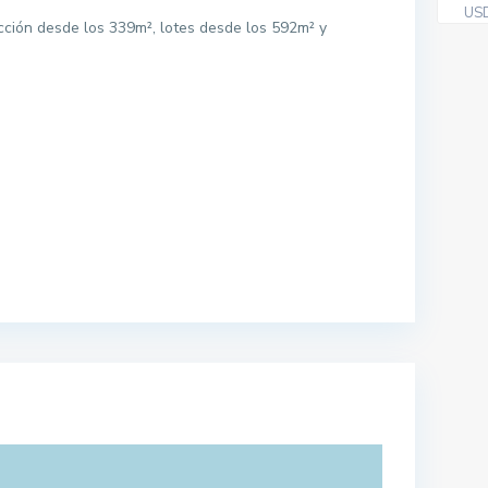
US
ción desde los 339m², lotes desde los 592m² y