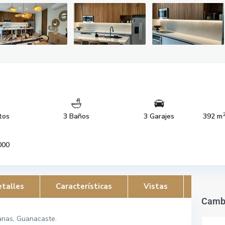
tos
3 Baños
3 Garajes
392 m
000
talles
Características
Vistas
Camb
anas, Guanacaste.