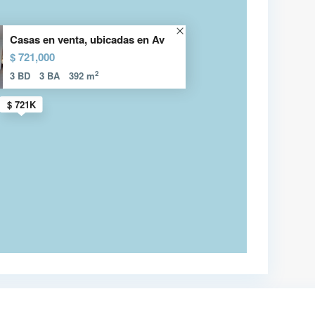
Casas en venta, ubicadas en Av
$ 721,000
2
3 BD
3 BA
392 m
$ 721K