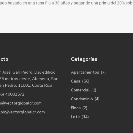
ado basado en una tasa fija a 30 años y pagando una prima del 20% sobre
acto
Categorías
 José, San Pedro, Del edificio
Apartamentos
(7)
75 metros oeste, Alameda, San
Casa
(56)
an Pedro, 11801, Costa Rica
Comercial
(1)
06) 40002572
Condominio
(4)
fo@vectorglobalcr.com
Finca
(2)
ps://vectorglobalcr.com
Lote
(14)