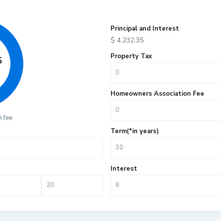
Principal and Interest
$
4,232.35
Property Tax
5
Homeowners Association Fee
 fee
Term(*in years)
Interest