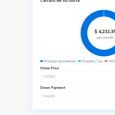
Cálculo de su cuota
$
4,232.3
per month
Principal and Interest
Property Tax
HOA
Home Price
Down Payment