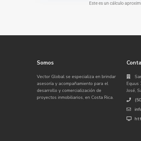
Este es un cálculo aproxim
Somos
Cont
Vector Global se especializa en brindar
San
asesoría y acompañamiento para el
Equus 
desarrollo y comercialización de
José, S
proyectos inmobiliarios, en Costa Rica.
(5
in
htt