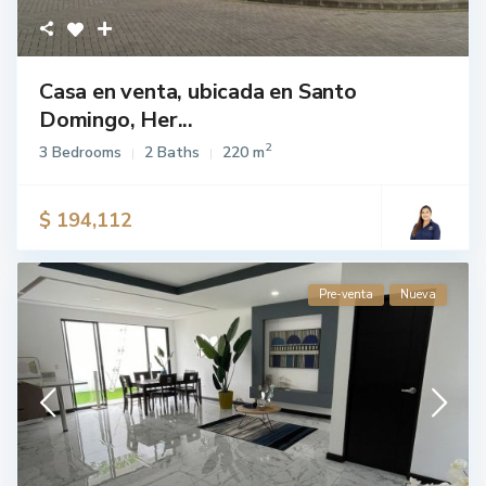
Casa en venta, ubicada en Santo
Domingo, Her...
2
3 Bedrooms
2 Baths
220 m
$ 194,112
Pre-venta
Nueva