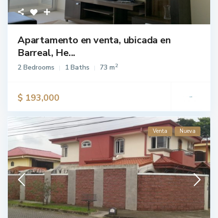
Apartamento en venta, ubicada en
Barreal, He...
2
2 Bedrooms
1 Baths
73 m
$ 193,000
Venta
Nueva