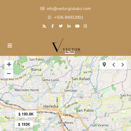
info@vectorglobalcr.com
+506 84832801
$ 190.8K
$ 193K