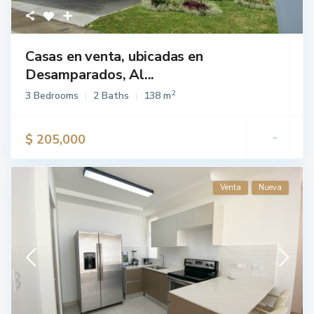
Casas en venta, ubicadas en
Desamparados, Al...
2
3 Bedrooms
2 Baths
138 m
$ 205,000
Venta
Nueva