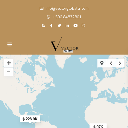
info@vectorglobalcr.com
+506 84832801
$ 228.9K
$ 205K
$ 97K