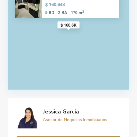
$ 160,648
2
5 BD
2 BA
170 m
$ 160.6K
Jessica García
Asesor de Negocios Inmobiliarios