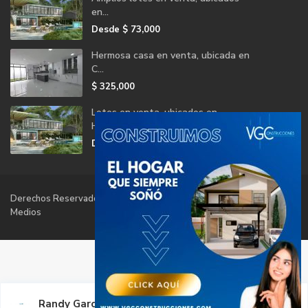
en...
Desde
$ 73,000
Hermosa casa en venta, ubicada en
C...
$ 325,000
Lotes en venta, ubicados en
Herradu...
Desde
$ 73,000
Derechos Reservados Vector Global | Diseño y hosting por HIT
Medios
Randy García