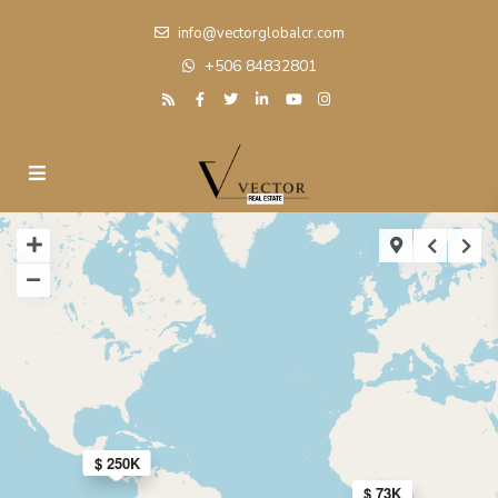
info@vectorglobalcr.com
+506 84832801
$ 250K
$ 55K
$ 73K
$ 73K