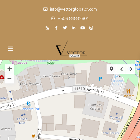
info@vectorglobalcr.com
+506 84832801